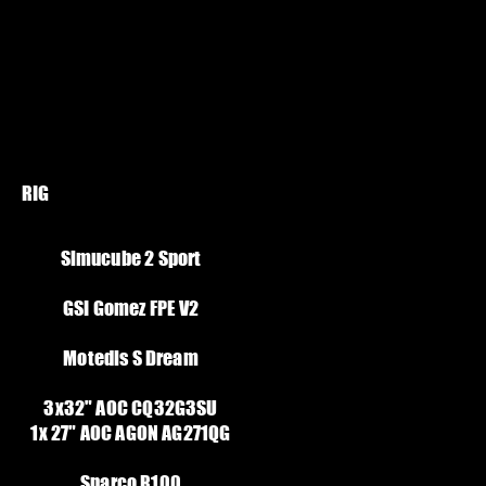
RIG
Simucube 2 Sport
GSI Gomez FPE V2
Motedis S Dream
3x32" AOC CQ32G3SU
1x 27" AOC AGON AG271QG
Sparco R100