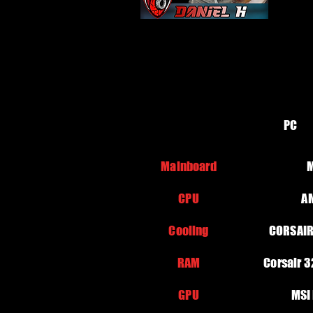
PC
Mainboard
M
CPU
A
Cooling
CORSAIR
RAM
Corsair 
GPU
MSI