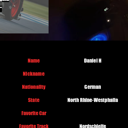
"
Name
Daniel H
Nickname
Nationality
German
State
North Rhine-Westphalia
Favorite Car
Favorite Track
Nordschleife