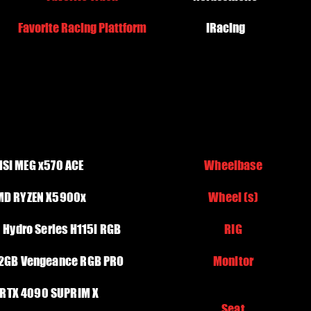
Favorite Racing Plattform
​iRacing
SI MEG x570 ACE
Wheelbase
MD RYZEN X5900x
Wheel (s)
 Hydro Series H115i RGB
RIG
32GB Vengeance RGB PRO
Monitor
 RTX 4090 SUPRIM X
Seat