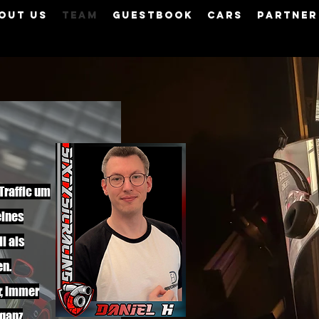
out us
Team
Guestbook
Cars
Partner
-Traffic um
eines
l als
en.
r, immer
 ganz