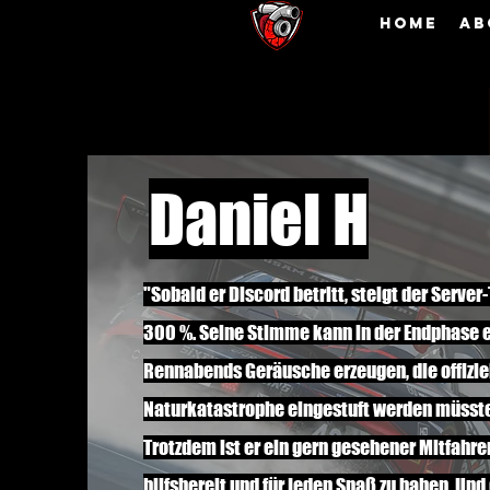
Home
Ab
Daniel H
"Sobald er Discord betritt, steigt der Server
300 %. Seine Stimme kann in der Endphase 
Rennabends Geräusche erzeugen, die offiziel
Naturkatastrophe eingestuft werden müsst
Trotzdem ist er ein gern gesehener Mitfahre
hilfsbereit und für jeden Spaß zu haben. Und