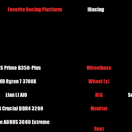
Favorite Racing Plattform
​iRacing
S Prime B350-Plus
Wheelbase
MD Ryzen 7 3700X
Wheel (s)
Lian Li AIO
RIG
S
B Crucial DDR4 3200
Monitor
te AORUS 3080 Extreme
Seat