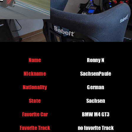
Name
Ronny N
Nickname
SachsenPaule
Nationality
German
State
Sachsen
Favorite Car
BMW M4 GT3
Favorite Track
no favorite Track