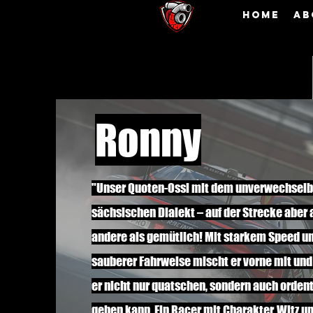
Home
Ab
Ronny
"Unser Quoten-Ossi mit dem unverwechsel
sächsischen Dialekt – auf der Strecke aber 
andere als gemütlich! Mit starkem Speed u
sauberer Fahrweise mischt er vorne mit und 
er nicht nur quatschen, sondern auch orden
geben kann. Ein Racer mit Charakter, Witz u