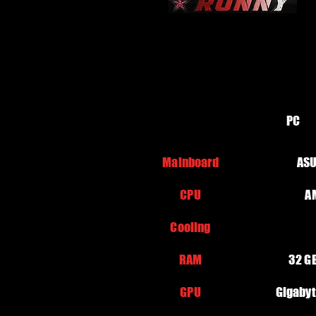
PC
Mainboard
ASU
CPU
A
Cooling
RAM
32 G
GPU
Gigaby