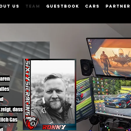
out us
Team
Guestbook
Cars
Partner
baren
alles
nd
zeigt, dass
tlich Gas
nd