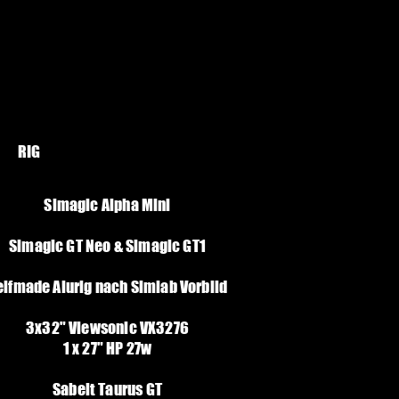
RIG
Simagic Alpha Mini
Simagic GT Neo & Simagic GT1
elfmade Alurig nach Simlab Vorbild
3x32" Viewsonic VX3276
1 x 27" HP 27w
Sabelt Taurus GT